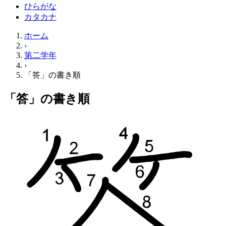
ひらがな
カタカナ
ホーム
›
第二学年
›
「答」の書き順
「答」の書き順