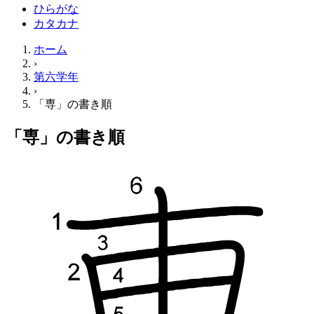
ひらがな
カタカナ
ホーム
›
第六学年
›
「専」の書き順
「専」の書き順