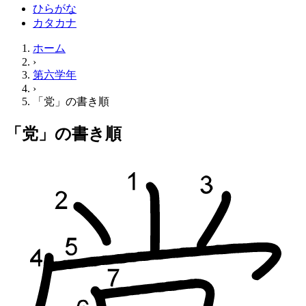
ひらがな
カタカナ
ホーム
›
第六学年
›
「党」の書き順
「党」の書き順